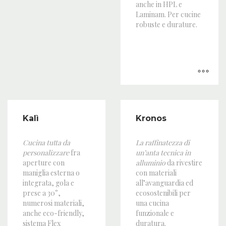
anche in HPL e
Laminam. Per cucine
robuste e durature.
Kalì
Kronos
Cucina tutta da
La raffinatezza di
personalizzare
fra
un’anta tecnica in
aperture con
alluminio
da rivestire
maniglia esterna o
con materiali
integrata, gola e
all’avanguardia ed
prese a 30°,
ecosostenibili per
numerosi materiali,
una cucina
anche eco-friendly,
funzionale e
sistema Flex
duratura.