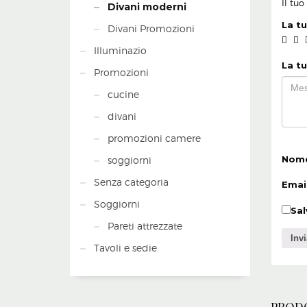
Il tu
Divani moderni
La t
Divani Promozioni
Illuminazio
La t
Promozioni
cucine
divani
promozioni camere
Nom
soggiorni
Senza categoria
Emai
Soggiorni
Sal
Pareti attrezzate
Tavoli e sedie