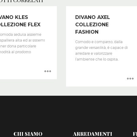
OTTI CORRELATI
VANO KLES
DIVANO AXEL
LLEZIONE FLEX
COLLEZIONE
FASHION
comoda seduta assieme
 spalliera alta ed ai sistemi
Comodo e compatto, dalla
iner dona particolare
grande versatilità, è capace di
odità al prodotto
arredare e valorizzare
l’ambiente che lo ospita.
CHI SIAMO
ARREDAMENTI
F