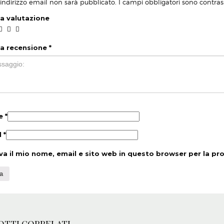
o indirizzo email non sarà pubblicato.
I campi obbligatori sono contra
ua valutazione
ua recensione
*
e
*
l
*
va il mio nome, email e sito web in questo browser per la p