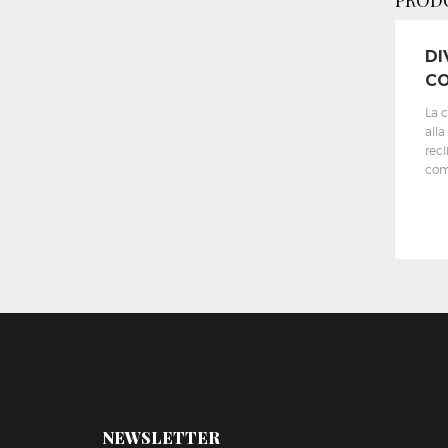
PROD
DI
CO
La 
alla
recl
com
NEWSLETTER