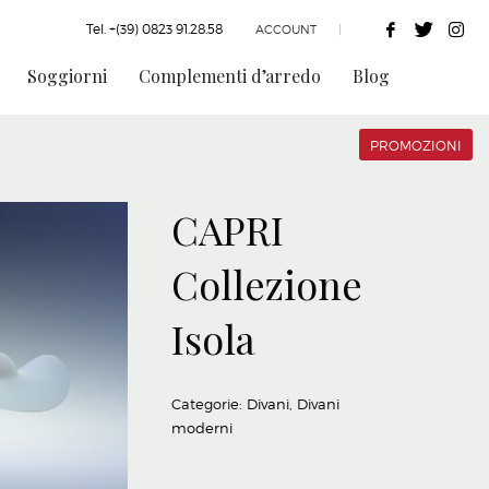
Tel. +(39) 0823 91.28.58
ACCOUNT
|
Soggiorni
Complementi d’arredo
Blog
PROMOZIONI
CAPRI
Collezione
Isola
Categorie:
Divani
,
Divani
moderni