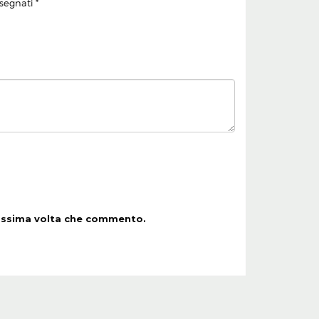
ssegnati
*
rossima volta che commento.