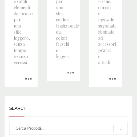
e sottili
per
lesene,
elementi
uno
cornici
decorativi
stile
e
per
caldo e
mensole
uno
tradizionale
sagomate
stile
dai
abbinate
leggero,
colori
ad
senza
freschi
accessori
tempo
e
pratici
e senza
leggeri.
e
eccessi.
attuali.
SEARCH