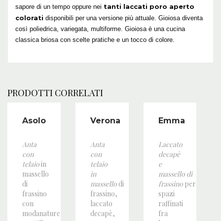
tanti laccati poro aperto
sapore di un tempo oppure nei
colorati
disponibili per una versione più attuale. Gioiosa diventa
così poliedrica, variegata, multiforme. Gioiosa è una cucina
classica briosa con scelte pratiche e un tocco di colore.
PRODOTTI CORRELATI
Asolo
Verona
Emma
Anta
Anta
Laccato
con
con
decapè
telaio
in
telaio
e
massello
in
massello
di
di
massello
di
frassino
per
frassino
frassino,
spazi
con
laccato
raffinati
modanature
decapè,
fra