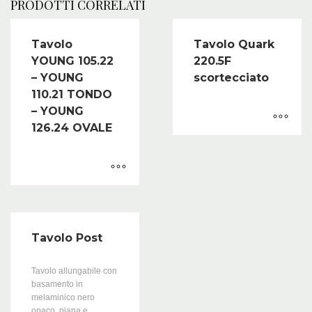
PRODOTTI CORRELATI
Tavolo
Tavolo Quark
YOUNG 105.22
220.5F
– YOUNG
scortecciato
110.21 TONDO
– YOUNG
126.24 OVALE
Tavolo Post
Tavolo allungabile con
basamento in
melaminico nero
opaco, piana e